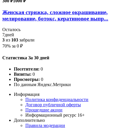
300 ₽
1000 ₽
Женская стрижка, сложное окрашивание,
мелирование, ботокс, кератиновое выпр...
Осталось
7
дней
3
из
103
забрали
70%
за
0
₽
Статистика За 30 дней
Посетители:
0
Визиты:
0
Просмотры:
0
По данным Яндекс.Метрики
Информация
Политика конфиденциальности
Договор публичной оферты
Прошедшие акции
Информационный ресурс 16+
Дополнительно
Правила модерации