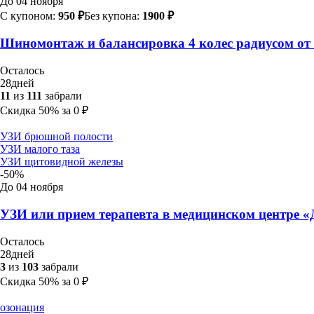
До 04 ноября
С купоном:
950 ₽
Без купона:
1900 ₽
Шиномонтаж и балансировка 4 колес радиусом от 
Осталось
28
дней
11
из
111
забрали
Скидка
50%
за
0
₽
УЗИ брюшной полости
УЗИ малого таза
УЗИ щитовидной железы
-50%
До 04 ноября
УЗИ или прием терапевта в медицинском центре 
Осталось
28
дней
3
из
103
забрали
Скидка
50%
за
0
₽
озонация