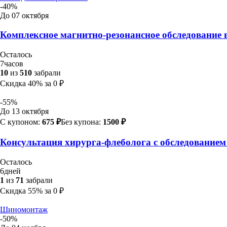
-40%
До 07 октября
Комплексное магнитно-резонансное обследование 
Осталось
7
часов
10
из
510
забрали
Скидка
40%
за
0
₽
-55%
До 13 октября
С купоном:
675 ₽
Без купона:
1500 ₽
Консультация хирурга-флеболога с обследованием 
Осталось
6
дней
1
из
71
забрали
Скидка
55%
за
0
₽
Шиномонтаж
-50%