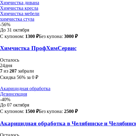
Химчистка дивана
Химчистка кресла
Химчистка мебели
химчистка стула
-56%
До 31 октября
С купоном:
1300 ₽
Без купона:
3000 ₽
Химчистка ПрофХимСервис
Осталось
24
дня
7
из
207
забрали
Скидка
56%
за
0
₽
Акарицидная обработка
Дезинсекция
-40%
До 07 октября
С купоном:
1500 ₽
Без купона:
2500 ₽
Акарицидная обработка в Челябинске и Челябинс
Осталось