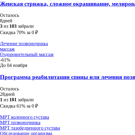
Женская стрижка, сложное окрашивание, мелирован
Осталось
8
дней
3
из
103
забрали
Скидка
70%
за
0
₽
Лечение позвоночника
массаж
Оздоровительный массаж
-61%
До 04 ноября
Программа реабилитации спины или лечения позв
Осталось
28
дней
1
из
101
забрали
Скидка
61%
за
0
₽
МРТ коленного сустава
МРТ позвоночника
МРТ тазобедренного сустава
Обследование организма