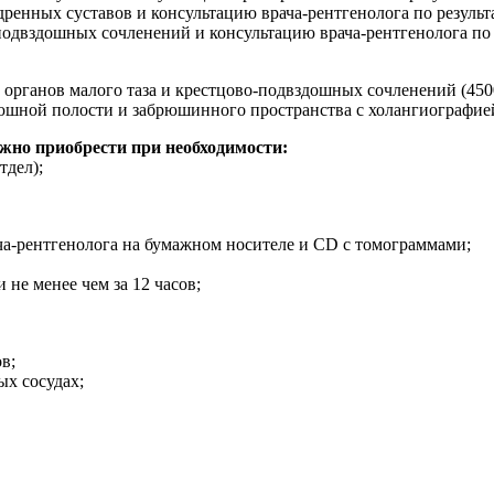
енных суставов и консультацию врача-рентгенолога по результат
двздошных сочленений и консультацию врача-рентгенолога по ре
рганов малого таза и крестцово-подвздошных сочленений (4500 
шной полости и забрюшинного пространства с холангиографией (
но приобрести при необходимости:
тдел);
ча-рентгенолога на бумажном носителе и CD с томограммами;
 не менее чем за 12 часов;
в;
ых сосудах;