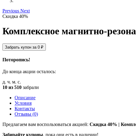
Previous
Next
Скидка 40%
Комплексное магнитно-резона
Забрать купон за
0
₽
Поторопись!
До конца акции осталось:
д.
ч.
м.
с.
10 из 510
забрали
Описание
Условия
Контакты
Отзывы (0)
Предлагаем вам воспользоваться акцией:
Скидка 40% | Компле
Забирайте купоны
, пока они есть в наличии!