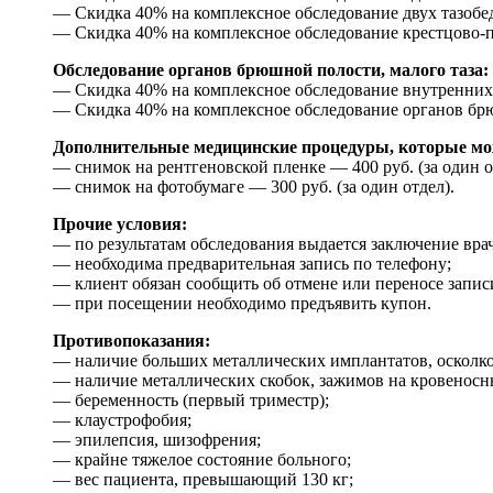
— Скидка 40% на комплексное обследование двух тазобедр
— Скидка 40% на комплексное обследование крестцово-по
Обследование органов брюшной полости, малого таза:
— Скидка 40% на комплексное обследование внутренних о
— Скидка 40% на комплексное обследование органов брю
Дополнительные медицинские процедуры, которые мож
— снимок на рентгеновской пленке — 400 руб. (за один о
— снимок на фотобумаге — 300 руб. (за один отдел).
Прочие условия:
— по результатам обследования выдается заключение вра
— необходима предварительная запись по телефону;
— клиент обязан сообщить об отмене или переносе записи
— при посещении необходимо предъявить купон.
Противопоказания:
— наличие больших металлических имплантатов, осколко
— наличие металлических скобок, зажимов на кровеносн
— беременность (первый триместр);
— клаустрофобия;
— эпилепсия, шизофрения;
— крайне тяжелое состояние больного;
— вес пациента, превышающий 130 кг;