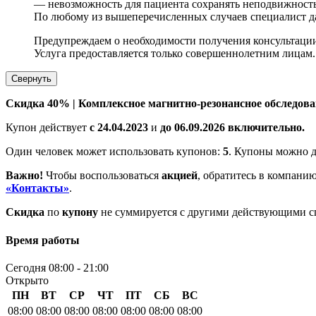
— невозможность для пациента сохранять неподвижность
По любому из вышеперечисленных случаев специалист д
Предупреждаем о необходимости получения консультации
Услуга предоставляется только совершеннолетним лицам.
Свернуть
Скидка 40% | Комплексное магнитно-резонансное обследов
Купон действует
с
24.04.2023
и
до 06.09.2026 включительно.
Один человек может использовать купонов:
5
. Купоны можно д
Важно!
Чтобы воспользоваться
акцией
, обратитесь в компан
«Контакты»
.
Скидка
по
купону
не суммируется с другими действующими сп
Время работы
Сегодня 08:00 - 21:00
Открыто
ПН
ВТ
СР
ЧТ
ПТ
СБ
ВС
08:00
08:00
08:00
08:00
08:00
08:00
08:00