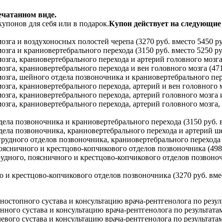
ечатанном виде.
упонов для себя или в подарок.
Купон действует на следующи
зга и воздухоносных полостей черепа (3270 руб. вместо 5450 ру
га и краниовертебрального перехода (3150 руб. вместо 5250 ру
га, краниовертебрального перехода и артерий головного мозга (
га, краниовертебрального перехода и вен головного мозга (4710
зга, шейного отдела позвоночника и краниовертебрального перех
га, краниовертебрального перехода, артерий и вен головного мо
га, краниовертебрального перехода, артерий головного мозга и
зга, краниовертебрального перехода, артерий головного мозга, 
ла позвоночника и краниовертебрального перехода (3150 руб. в
ла позвоночника, краниовертебрального перехода и артерий шеи
удного отделов позвоночника, краниовертебрального перехода (
ясничного и крестцово-копчикового отделов позвоночника (4980
дного, поясничного и крестцово-копчикового отделов позвоночн
и крестцово-копчикового отделов позвоночника (3270 руб. вмес
стопного сустава и консультацию врача-рентгенолога по результ
ого сустава и консультацию врача-рентгенолога по результатам 
ого сустава и консультацию врача-рентгенолога по результатам 